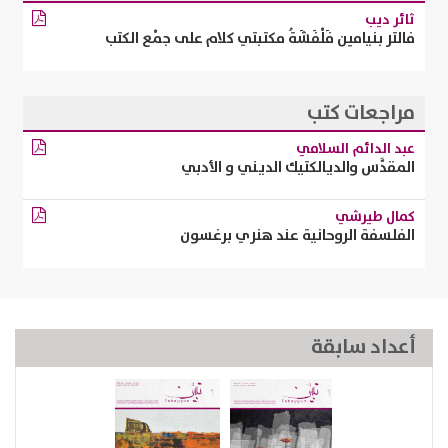
ثائر ديب
فالتر بنيامين فَلْفَشَةُ مكتبتي كلام على جمْع الكتب
مراجعات كتب
عبد الدائم السلامي
المقدَّس والديالكتيك الديني و الأدبي
كمال طيرشي
الفلسفة الروحانية عند هنري برغسون
أعداد سابقة