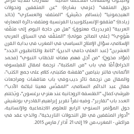
والبحوث والمقالات المحكّمة التالية: "مقاربات نقدية للرائج
حول المثقف" (عزمي بشارة)؛ "عن المثقفين وتحولات
الهيجمونيا" (بنسالم حمّيش)؛ "المثقف والعسكري" (خالد
زيادة)؛ "مثقفو الإنسيكلوبيديا الفرنسية ومثقف دائرة المعارف
العربية" (فريدريك معتوق)؛ "هل من حاجة اليوم إلى مثقَّف
هُوَوِي؟" (علي الصالح مولى)؛ "المثقَّف في السياق العربي
الإسلامي، سؤال الإصلاح السياسي في المغرب في بداية القرن
العشرين" (عبد العلي حامي الدين)؛ "كانط والكانطيون الجدد"
(فؤاد مخوخ)؛ "من أجل فهم مضاف للخطاب النبوي" (محمد
الخراط).أمّا في باب "من المكتبة"، ترجمة لمقال للفيلسوف
الألماني فالتر بنيامين "فلفشة مكتبتي، كلام على جمع الكتب"،
والمقال من ترجمة ثائر ديب.وفي باب مناقشات ومراجعات
مقال عبد الدائم السلامي، "المقدّس معينا لبلاغة الأدب"؛
طيرشي كمال، "الفلسفة الروحانية عند هنري برغسون"، ويَختتم
العدد باب "تقارير"، وفيه نقرأ تقرير إبراهيم القادري بوتشيش
حول المؤتمر السنوي الرابع للعلوم الاجتماعية والإنسانية،
"أدوار المثقفين في ظل التحولات التاريخية"، والذي عقد في
مراكش - المغرب،من 19 إلى 21 آذار / مارس 2015.