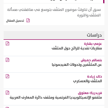
سبق أن تناولتُ موضوع المثقَّف بتوسع في مناقشتي مسألة
المثقَّف والثورة
تحميل المقال
دراسات
عزمي بشارة
مقاربات نقدية للرائج حول المثقَّف
بنسالم حميش
عن المثقَّفين وتحولات الهيجمونيا
خالد زيادة
المثقَّف والعسكري
فريدريك معتوق
مثقفو الإنسيكلوبيديا الفرنسية ومثقف دائرة المعارف العربية