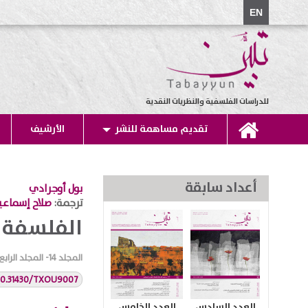
EN
للدراسات الفلسفية والنظريات النقدية
تقديم مساهمة للنشر
الأرشيف
أعداد سابقة
بول أوجرادي
ترجمة:
صلاح إسماعي
الفلسفة و
المجلد
14- المجلد الرابع عشر (2025-2026)
/10.31430/TXOU9007
العدد السادس
العدد الخامس