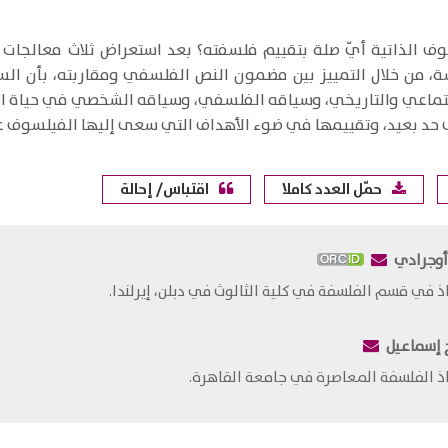
وف الذاتية أيّ صلة بتقييم فلسفته؟ بعد استعراض ثلاث معالجات 
ة، من خلال التمييز بين مضمون النص الفلسفي ومقاربته، بأن السي
جتماعي والتاريخي، وسياقه الفلسفي، وسياقه الشخصي في حياة الفي
حد بعيد، وتقييمها في ضوء الأهداف التي سعى إليها الفيلسوف عند 
حمّل العدد كاملا
اقتباس/ إحالة
أوجرادي
اذ في قسم الفلسفة في كلية الثالوث في دبلن، إيرلندا.
 إسماعيل
اذ الفلسفة المعاصرة في جامعة القاهرة.​