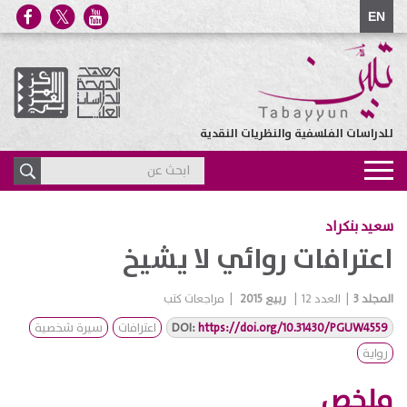
EN
للدراسات الفلسفية والنظريات النقدية
Toggle
navigation
سعيد بنكراد
اعترافات روائي لا يشيخ
المجلد
3
|
العدد
12
|
ربيع 2015
|
مراجعات كتب
https://doi.org/10.31430/PGUW4559
DOI:
اعترافات
سيرة شخصية
رواية
ملخص