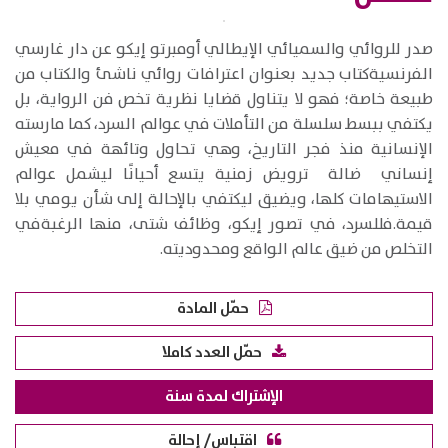
​صدر للروائي والسميائي الإيطالي أومبرتو إيكو عن دار غارسي
الفرنسيةكتاب جديد بعنوان اعترافات روائي ناشئ والكتاب من
طبيعة خاصة؛ فهو لا يتناول قضايا نظرية تخص فن الرواية، بل
يكتفي ببسط سلسلة من التأملات في عوالم السرد، كما مارسته
الإنسانية منذ فجر التاريخ، وهي تحاول وتائهة في معيش
إنساني ضالة ترويض زمنية يتسع أحيانًا ليشمل عوالم
الاستيهامات كلها، ويضيق ليكتفي بالإحالة إلى شأن يومي بلا
قيمة.فللسرد، في تصور إيكو، وظائف شتى، منها الرغبةفي
التخلص من ضيق عالم الواقع ومحدوديته.
حمّل المادة
حمّل العدد كاملا
الإشتراك لمدة سنة
اقتباس/ إحالة