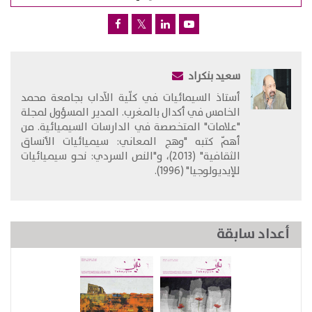
سعيد بنكراد
​أستاذ السيمائيات في كلّية الآداب بجامعة محمد
الخامس في أكدال بالمغرب. المدير المسؤول لمجلة
"علامات" المتخصصة في الدارسات السيميائية. من
أهمّ كتبه "وهج المعاني: سيميائيات الأنساق
الثقافية" (2013)، و"النص السردي: نحو سيميائيات
للإيديولوجيا" (1996).
أعداد سابقة