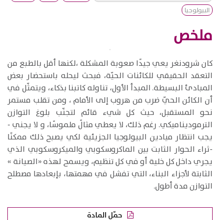
البيولوجيا
ملخص
​كان شرودنغر يعي جيدًا صعوبة المشكلة ،لكنها أقل بالطبع من
التعقد الحقيقي للكائنات الحيّة، فبحث ليحله باستحضار بعض
المبادئ البسيطة. المبدأ الأول، تناوله كاتبنا بذكاء، ويتمثّل في
أن الكائن الحيّ ضرب من هروب إلى الأمام ، ومن تقلب مستمر
نحو المستقبل، حيث كل شيء قائم لتجنّب بلوغ التوازن
الترموديناميكي. رغم ذلك، لا يعطي مثالً ملموسًا، و لا يجني -
يجب انتظار ميادين البيولوجيا الجزيئية لكي يصبح ذلك ممكنًا
-ثراء الحوار الثابت بين الماكروسكوبي والميكروسكوبي الذي
يجري داخل كل خلية أو في كل تنظيم، ويسمح لهذه «الصيانة »
الثابتة لأجزاء البناء، التي تفشل في مهمتها، بإبعادها مصطلح
التوازن مدة أطول.
حمّل المادة