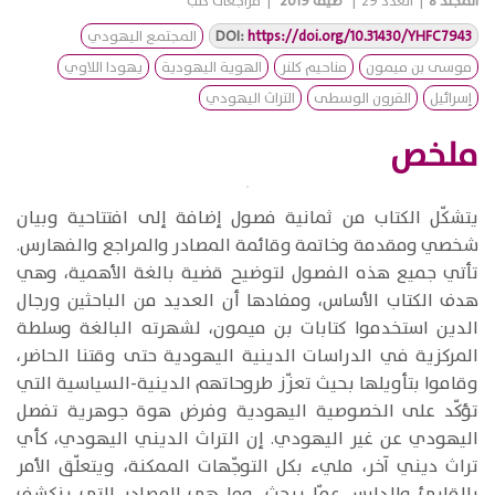
المجلد
8
|
العدد
29
|
صيف 2019
|
مراجعات كتب
https://doi.org/10.31430/YHFC7943
DOI:
المجتمع اليهودي
موسى بن ميمون
مناحيم كلنر
الهوية اليهودية
يهودا اللاوي
إسرائيل
القرون الوسطى
التراث اليهودي
ملخص
​يتشكّل الكتاب من ثمانية فصول إضافة إلى افتتاحية وبيان
شخصي ومقدمة وخاتمة وقائمة المصادر والمراجع والفهارس.
تأتي جميع هذه الفصول لتوضيح قضية بالغة الأهمية، وهي
هدف الكتاب الأساس، ومفادها أن العديد من الباحثين ورجال
الدين استخدموا كتابات بن ميمون، لشهرته البالغة وسلطة
المركزية في الدراسات الدينية اليهودية حتى وقتنا الحاضر،
وقاموا بتأويلها بحيث تعزّز طروحاتهم الدينية-السياسية التي
تؤكّد على الخصوصية اليهودية وفرض هوة جوهرية تفصل
اليهودي عن غير اليهودي. إن التراث الديني اليهودي، كأي
تراث ديني آخر، مليء بكل التوجّهات الممكنة، ويتعلّق الأمر
بالقارئ والدارس عمّا يبحث، وما هي المصادر التي ينكشف