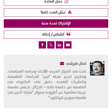
حمّل المادة
حمّل العدد كاملا
الإشتراك لمدة سنة
اقتباس/ إحالة
كمال طيرشي
باحث في المركز العربي للأبحاث ودراسة السياسات،
وسكرتير تحرير مجلة "تبين" للدراسات الفلسفية
والنظريات النقدية. حاصل على الدكتوراه في
الفلسفة من جامعة باتنة – الجزائر، تخصص فلسفة
غربية معاصرة عن أطروحة بعنوان "منزلة الدين في
فلسفة سورين كيرككورد"