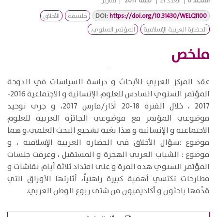
المجلد
6
|
العدد
21
|
صيف 2017
|
تقارير
https://doi.org/10.31430/WELQ1100
DOI:
فلسفة
الأخلاق
الحضارة العربية الإسلامية
المؤتمر السنوي.
ملخص
​عقد المركز العربي للأبحاث و دراسة السياسات في الدوحة
المؤتمر السنوي السادس للعلوم الإنسانية و الاجتماعية 2016-
2017 ، خلال الفترة 18-20 آذار/مارس 2017، و جرى توحيد
موضوعي المؤتمر مع موضوعي الجائزة العربية للعلوم
الاجتماعية و الإنسانية و هذا بغية تشجيع البحث العلمي،و هما
موضوع :سؤال الأخلاق في الحضارة العربية الإسلامية ، و
موضوع : الشباب العربي الهجرة و المستقبل ، وعرفت جلسات
المؤتمر السنوي هذه المرة و على امتداد ثلاثة أيام نقاشات و
مطارحات تكتسي أهمية كبيرة راهنياً، أثارتها الأوراق التي
قدّمها باحثون و أكاديميون من شتى ربوع الوطن العربي.