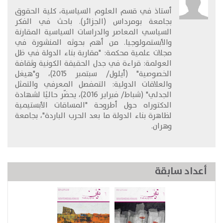
​أستاذ في قسم العلوم السياسية، كلية الحقوق
بجامعة بومرداس (الجزائر). باحث في الفكر
السياسي المعاصر والدراسات السياسية المقارنة
والأبستمولوجيا. من أهم بحوثه المنشورة في
مجلات علمية محكمة: "مقاربة بناء الدولة في ظل
العولمة: قراءة في جدل الحقيقة الكونية وثقافة
الخصوصية" (أيلول/ سبتمبر 2015)، و"هيغل
والعلاقات الدولية: التمفصل المعرفي والتمثل
الجدلي" (شباط/ فبراير 2016)، يحضّر حاليًا لشهادة
الدكتوراه حول أطروحة "المساقات الأبستيمية
لظاهرة بناء الدولة ما بعد الحرب الباردة"، بجامعة
وهران.
أعداد سابقة