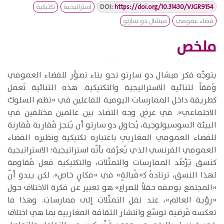
https://doi.org/10.31430/VJGR9154
DOI:
استراتيجية
تكتيكية
فضاء عمومي
ميشال دو سارتو
ملخص
​يتوجّه فكر ميشال دو سارتو نحو بناء تصوُّر للفضاء العمومي
وُفقاً لثنائية الاستراتيجية والتكتيكية. هذه الثنائية تَعمل
كطريقة داخل الممارسات اليومية للفاعلين في «نظم السلوك
الاجتماعي». في عرضِ وجه التضاد بين عالمين مختلفين في
البيئة السوسيولوجية، يُحاول دو سارتو أن يُنجز مُقاربة مُقارنة
للفضاء العمومي المغاربي باعتباره تكتيكية ونظيره الفضاء
العمومي الفرنسي الذي يُعرّفه بأنّه استراتيجية؛ الاستراتيجية
كنسق يَرْصُد الممارسات والتمثّلات، والتكتيكية فعل مُقاومة
لهذا النسق، ترتادهُ ﻛ«قُبالةٍ» في «مكانٍ خاص». لكن يبدو أنّ
«المجتمع بوصفه حقلاً للصراع» هو تعبير عن فكرة الاختلاف حول
«رؤية العالم»، عند نقل التمثّلات إلى ممارسات. وهذا ما
تعكسه فَرضية توسّع وانتشار الثقافة المغاربية بما هي اختلاف