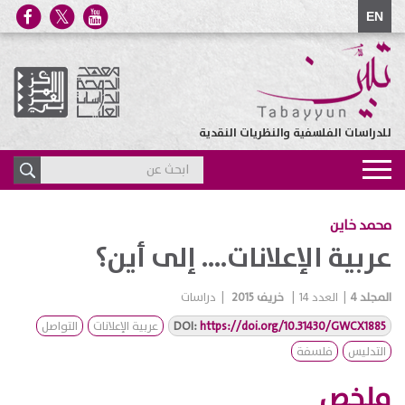
EN
للدراسات الفلسفية والنظريات النقدية
Toggle
navigation
محمد خاين
عربية الإعلانات.... إلى أين؟
المجلد
4
|
العدد
14
|
خريف 2015
|
دراسات
https://doi.org/10.31430/GWCX1885
DOI:
عربية الإعلانات
التواصل
التدليس
فلسفة
ملخص