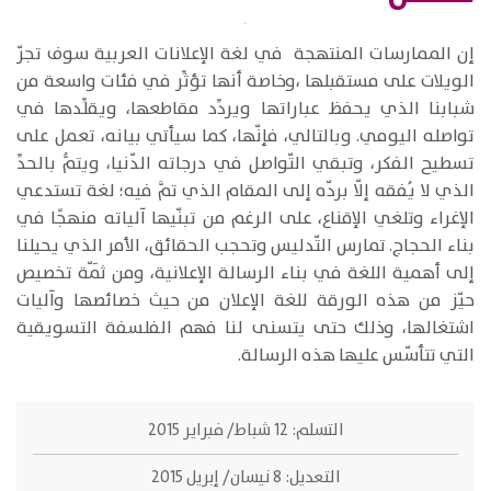
​إن الممارسات المنتهجة في لغة الإعلانات العربية سوف تجرّ
الويلات على مستقبلها ،وخاصة أنها تؤثِّر في فئات واسعة من
شبابنا الذي يحفظ عباراتها ويردِّد مقاطعها، ويقلِّدها في
تواصله اليومي. وبالتالي، فإنّها، كما سيأتي بيانه، تعمل على
تسطيح الفكر، وتبقي التّواصل في درجاته الدّنيا، ويتمُّ بالحدِّ
الذي لا يُفقه إلّا بردّه إلى المقام الذي تمَّ فيه؛ لغة تستدعي
الإغراء وتلغي الإقناع، على الرغم من تبنّيها آلياته منهجًا في
بناء الحجاج. تمارس التّدليس وتحجب الحقائق، الأمر الذي يحيلنا
إلى أهمية اللغة في بناء الرسالة الإعلانية، ومن ثَمّة تخصيص
حيّز من هذه الورقة للغة الإعلان من حيث خصائصها وآليات
اشتغالها، وذلك حتى يتسنى لنا فهم الفلسفة التسويقية
التي تتأسّس عليها هذه الرسالة.
التسلم:
12 شباط/ فبراير 2015
التعديل:
8 نيسان/ إبريل 2015