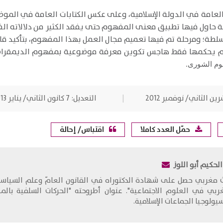
العامة في الدولة الإسلامية، وعلى عكس الكتابات العامة في المو
ة حاول فيها تطبيق معنى المفهوم حتى يفقد الكثير من دلالاته الف
طة؛ ومرحلة تم فيها تعميم مجال العمل بهذا المفهوم، بتأكيد قابل
م يحكمها فقط هاجس تكوين معرفة موضوعية بمفهوم الديمقراط
وم الشورى.
التعديل:
7 كانون الثاني/ يناير 2013
حمّل العدد كاملا
اقتباس/ إحالة
الحكيم أبو اللوز
ث مغربي حصل على شهادة الدكتوراه في القانون العامّ وعلم السياسة 
ربي في العلوم الاجتماعية". عنوان أطروحته "الحركات السلفية بال
ولوجيا الجماعات الإسلامية.