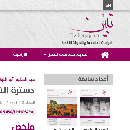
EN
للدراسات الفلسفية والنظريات النقدية
تقديم مساهمة للنشر
الأرشيف
أعداد سابقة
عبد الحكيم أبو اللوز
دسترة الش
المجلد
2
|
العدد
3
|
شت
/10.31430/UHHO3490
ملخص
العدد السادس
العدد الخامس