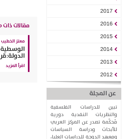
2017
2016
مقالات ذات ص
2015
​معتز الخطيب
الوسطية ا
2014
الدولة:قر
2013
اقرأ المزيد
2012
عن المجلة
تبين للدراسات الفلسفية
والنظريات النقدية دورية
مُحكّمة تصدر عن المركز العربي
للأبحاث ودراسة السياسات
ومعهد الدوحة للدراسات العليا،