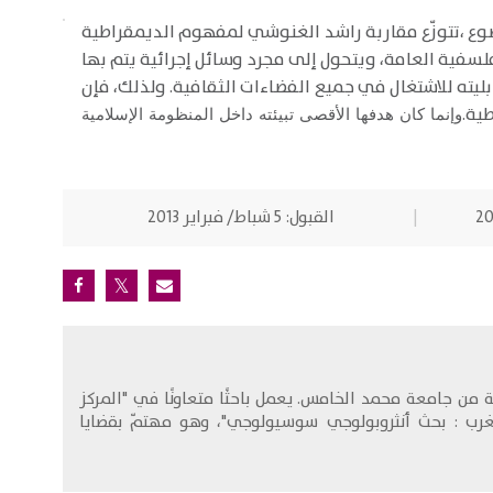
ضوع ،تتوزّع مقاربة راشد الغنوشي لمفهوم الديمقراطية
لسفية العامة، ويتحول إلى مجرد وسائل إجرائية يتم بها
يته للاشتغال في جميع الفضاءات الثقافية. ولذلك، فإن
ية.
وإنما
كان هدفها الأقصى تبيئته داخل المنظومة الإسلامية
القبول:
5 شباط/ فبراير 2013
من جامعة محمد الخامس. يعمل باحثًا متعاونًا في "المركز
مغرب : بحث أنثروبولوجي سوسيولوجي"، وهو مهتمّ بقضايا