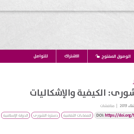
الاشتراك
للتواصل
الوصول المفتوح
ورى: الكيفية والإشكاليات
اء 2013
|
مناقشات
https://doi.org
DOI:
الفضاءات الثقافية
دسترة الشورى
الدولة الإسلامية