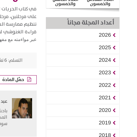
والخمسون
والخمسون
​في كتاب الحريات 
على مرحلتين، مرحل
أعداد المجلة مجاناً
تنظيم ممارسة السل
قراءة الغنوشي ل
2026
عبر مواءمته مع مفه
2025
2024
التسلم:
6 تشرين الثاني/ نوفمبر 2012
2023
حمّل المادة
2022
2021
عبد 
2020
​باح
المغ
2019
سوسي
2018