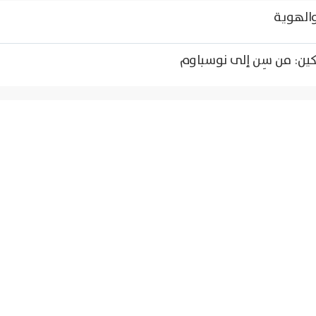
والهوية
كين: من سِن إلى نوسباوم